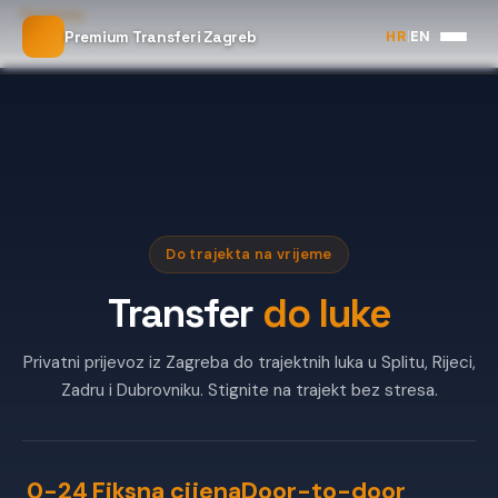
Početna
HR
|
EN
Premium Transferi Zagreb
Transfer do luke
Do trajekta na vrijeme
Transfer
do luke
Privatni prijevoz iz Zagreba do trajektnih luka u Splitu, Rijeci,
Zadru i Dubrovniku. Stignite na trajekt bez stresa.
0-24
Fiksna cijena
Door-to-door