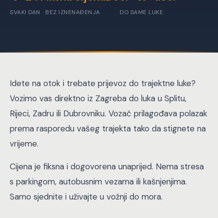
SVAKI DAN
BEZ IZNENAĐENJA
DO SAME LUKE
Idete na otok i trebate prijevoz do trajektne luke?
Vozimo vas direktno iz Zagreba do luka u Splitu,
Rijeci, Zadru ili Dubrovniku. Vozač prilagođava polazak
prema rasporedu vašeg trajekta tako da stignete na
vrijeme.
Cijena je fiksna i dogovorena unaprijed. Nema stresa
s parkingom, autobusnim vezama ili kašnjenjima.
Samo sjednite i uživajte u vožnji do mora.