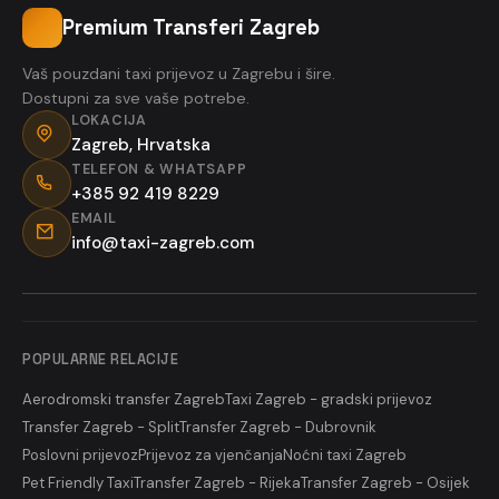
Premium Transferi Zagreb
Vaš pouzdani taxi prijevoz u Zagrebu i šire.
Dostupni za sve vaše potrebe.
LOKACIJA
Zagreb, Hrvatska
TELEFON & WHATSAPP
+385 92 419 8229
EMAIL
info@taxi-zagreb.com
POPULARNE RELACIJE
Aerodromski transfer Zagreb
Taxi Zagreb - gradski prijevoz
Transfer Zagreb - Split
Transfer Zagreb - Dubrovnik
Poslovni prijevoz
Prijevoz za vjenčanja
Noćni taxi Zagreb
Pet Friendly Taxi
Transfer Zagreb - Rijeka
Transfer Zagreb - Osijek