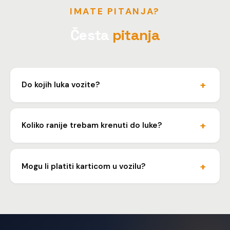
IMATE PITANJA?
Česta
pitanja
Do kojih luka vozite?
Vozimo do svih trajektnih luka u Hrvatskoj: Split, Rijeka,
Zadar, Dubrovnik, Šibenik i drugih.
Koliko ranije trebam krenuti do luke?
Prilagođavamo polazak prema rasporedu vašeg
trajekta. Planiramo dolazak barem sat vremena prije
Mogu li platiti karticom u vozilu?
ukrcaja.
Da, prihvaćamo kartično plaćanje, gotovinu i bankovni
transfer. Za tvrtke izdajemo R1 račun.