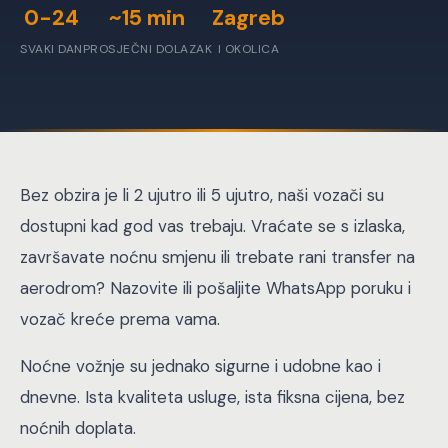
0-24
~15 min
Zagreb
SVAKI DAN
PROSJEČNI DOLAZAK
I OKOLICA
Bez obzira je li 2 ujutro ili 5 ujutro, naši vozači su
dostupni kad god vas trebaju. Vraćate se s izlaska,
završavate noćnu smjenu ili trebate rani transfer na
aerodrom? Nazovite ili pošaljite WhatsApp poruku i
vozač kreće prema vama.
Noćne vožnje su jednako sigurne i udobne kao i
dnevne. Ista kvaliteta usluge, ista fiksna cijena, bez
noćnih doplata.