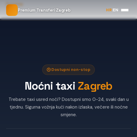
Početna
HR
|
EN
Premium Transferi Zagreb
Noćni taxi Zagreb
Dostupni non-stop
Noćni taxi
Zagreb
Trebate taxi usred noći? Dostupni smo 0-24, svaki dan u
tjednu. Sigurna vožnja kući nakon izlaska, večere ili noćne
smjene.