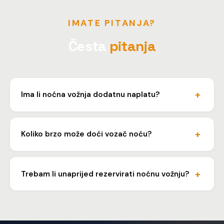
IMATE PITANJA?
Česta
pitanja
Ima li noćna vožnja dodatnu naplatu?
Ne, cijena je ista bez obzira na doba dana. Nema
noćnih doplata ni dodatnih naknada.
Koliko brzo može doći vozač noću?
Prosječno vrijeme dolaska je oko 15 minuta, ovisno o
vašoj lokaciji i trenutnoj dostupnosti.
Trebam li unaprijed rezervirati noćnu vožnju?
Nije obavezno, ali za vikende i praznike preporučamo
da se javite barem 30 minuta ranije kako bismo
osigurali dostupnost.