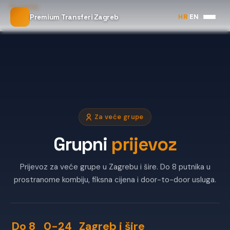
Početna
HR
|
EN
Premium Transferi Zagreb
Grupni prijevoz
Za veće grupe
Grupni
prijevoz
Prijevoz za veće grupe u Zagrebu i šire. Do 8 putnika u
prostranome kombiju, fiksna cijena i door-to-door usluga.
Do 8
0-24
Zagreb i šire