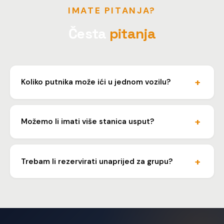
IMATE PITANJA?
Česta
pitanja
Koliko putnika može ići u jednom vozilu?
U kombiju može putovati do 8 putnika s prtljagom. Za
veće grupe organiziramo dva vozila.
Možemo li imati više stanica usput?
Da, možemo pokupiti putnike na više adresa. Javite
nam lokacije unaprijed pa ćemo organizirati optimalan
Trebam li rezervirati unaprijed za grupu?
raspored.
Preporučamo rezervaciju barem dan ranije kako bismo
osigurali odgovarajuće vozilo za vašu grupu.